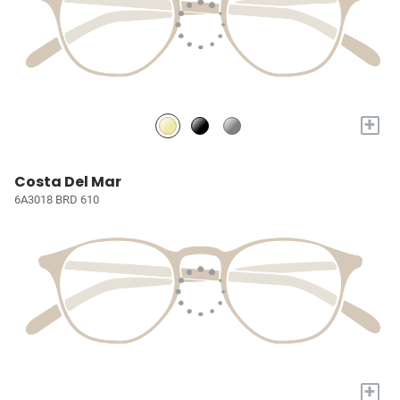
+
Costa Del Mar
6A3018 BRD 610
+