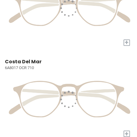
+
Costa Del Mar
6A8017 OCR 710
+