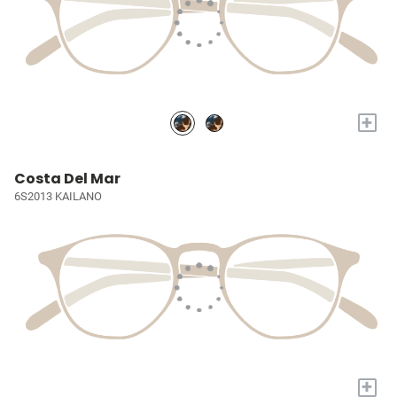
+
Costa Del Mar
6S2013 KAILANO
+