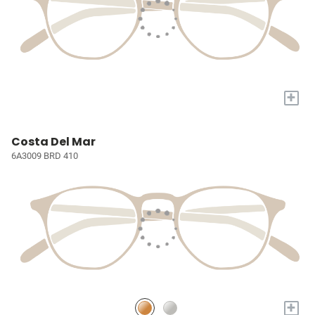
+
Costa Del Mar
6A3009 BRD 410
+