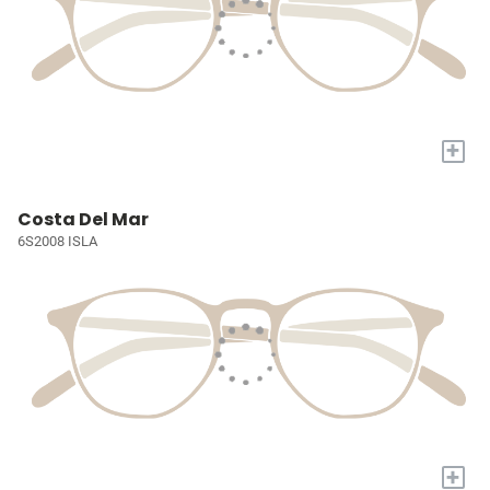
+
Costa Del Mar
6S2008 ISLA
+