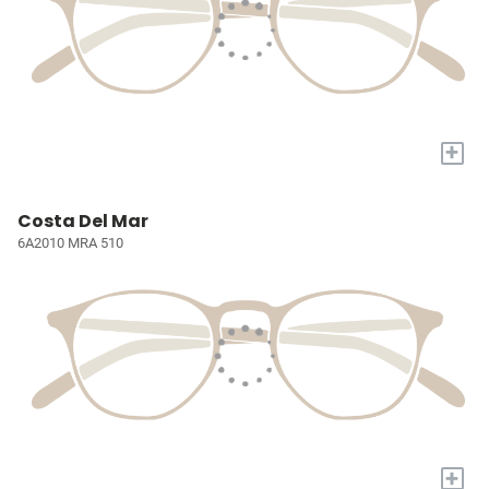
+
Costa Del Mar
6A2010 MRA 510
+