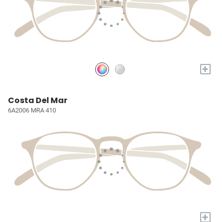
+
Costa Del Mar
6A2006 MRA 410
+