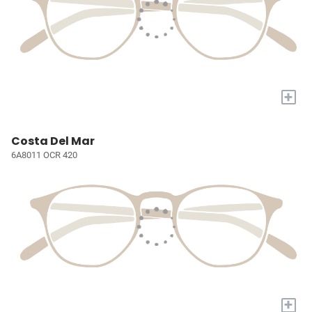
+
Costa Del Mar
6A8011 OCR 420
+