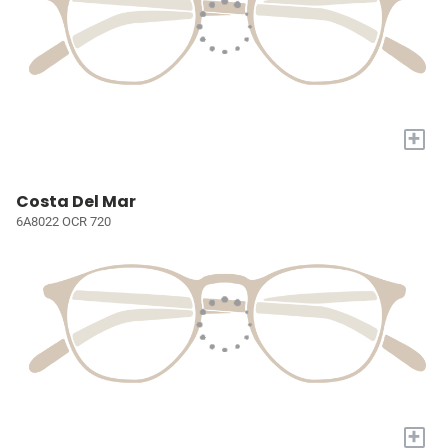
+
Costa Del Mar
6A8022 OCR 720
+