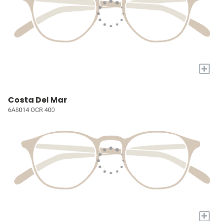
+
Costa Del Mar
6A8014 OCR 400
+