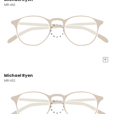
MR-442
+
Michael Ryen
MR-452