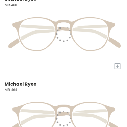
MR-460
+
Michael Ryen
MR-464