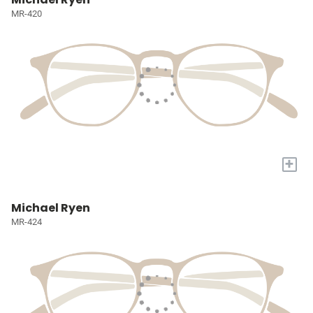
MR-420
+
Michael Ryen
MR-424