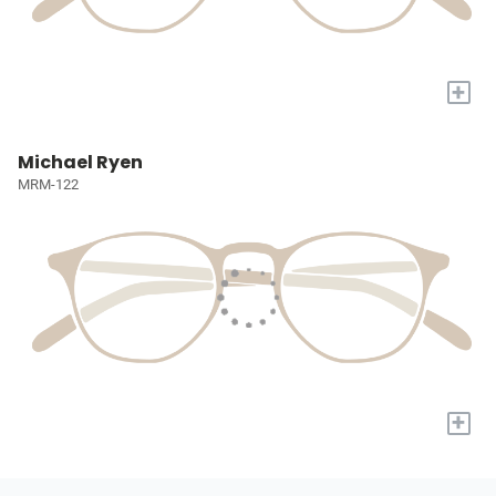
+
Michael Ryen
MRM-122
+