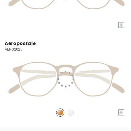
+
Aeropostale
AERO2025
+