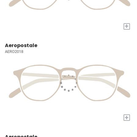
+
Aeropostale
AERO2018
+
Aeropostale