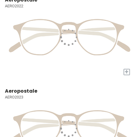
AERO2022
+
Aeropostale
AERO2023